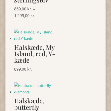
869,00
kr.
–
1.299,00
kr.
Prisinterval:
869,00 kr.
til
1.299,00 kr.
Halskæde, My
Island, red, Y-
kæde
899,00
kr.
Halskæde,
butterfly