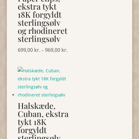
ekstra tykt
18K forgyldt
sterlingsølv
og rhodineret
sterlingsølv
699,00
kr.
969,00
kr.
Prisinterval:
–
699,00 kr.
til
969,00 kr.
Halskæde,
Cuban, ekstra
tykt 18K
forgyldt
sterlingsølv