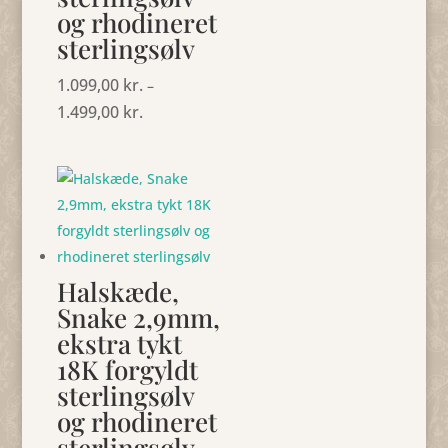
og rhodineret
sterlingsølv
1.099,00
kr.
–
1.499,00
kr.
Prisinterval:
1.099,00 kr.
til
1.499,00 kr.
Halskæde,
Snake 2,9mm,
ekstra tykt
18K forgyldt
sterlingsølv
og rhodineret
sterlingsølv