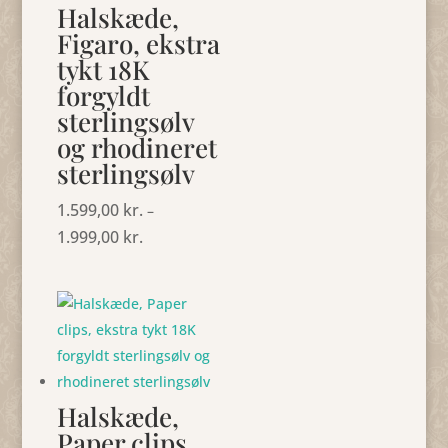
Halskæde,
Figaro, ekstra
tykt 18K
forgyldt
sterlingsølv
og rhodineret
sterlingsølv
1.599,00
kr.
–
1.999,00
kr.
Prisinterval:
1.599,00 kr.
til
1.999,00 kr.
Halskæde,
Paper clips,