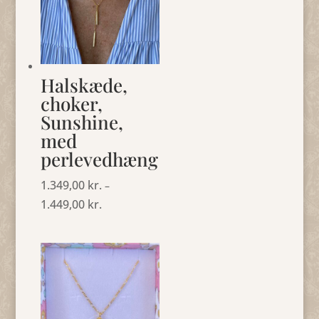
Halskæde,
choker,
Sunshine,
med
perlevedhæng
1.349,00
kr.
–
1.449,00
kr.
Prisinterval:
1.349,00 kr.
til
1.449,00 kr.