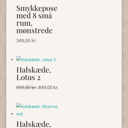
Smykkepose
med 8 små
rum,
mønstrede
349,00
kr.
Halskæde,
Lotus 2
899,00
kr.
Den
849,00
kr.
Den
oprindelige
aktuelle
pris
pris
var:
er:
899,00 kr..
849,00 kr..
Halskæde,