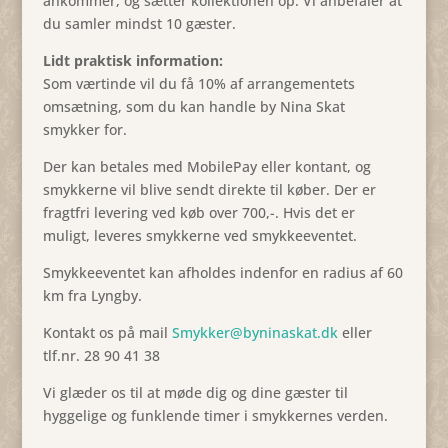
ankommer, og sætter kollektionen op. Vi anbefaler at
du samler mindst 10 gæster.
Lidt praktisk information:
Som værtinde vil du få 10% af arrangementets
omsætning, som du kan handle by Nina Skat
smykker for.
Der kan betales med MobilePay eller kontant, og
smykkerne vil blive sendt direkte til køber. Der er
fragtfri levering ved køb over 700,-. Hvis det er
muligt, leveres smykkerne ved smykkeeventet.
Smykkeeventet kan afholdes indenfor en radius af 60
km fra Lyngby.
Kontakt os på mail
Smykker@byninaskat.dk
eller
tlf.nr. 28 90 41 38
Vi glæder os til at møde dig og dine gæster til
hyggelige og funklende timer i smykkernes verden.