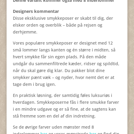
Denne variant kommer også med 8 inderlommer
Designers kommentar
Disse eksklusive smykkeposer er skabt til dig, der
elsker orden og overblik – både på rejsen og
derhjemme.
Vores populære smykkeposer er designet med 12
små lommer langs kanten og én større i midten, så
hvert smykke får sin egen plads. På den måde
undgår du sammenfiltrede kæder, ridser og spildtid,
når du skal gøre dig klar. Du pakker blot dine
smykker pænt væk – og nyder, hvor nemt det er at
tage dem i brug igen.
En praktisk løsning, der samtidig føles luksuriøs i
hverdagen. Smykkeposerne fås i flere smukke farver
i en mindre udgave og er så fine, at de sagtens kan
stå fremme som en del af din indretning.
Se de øvrige farver uden mønster med 8
inderlommer
her
og vores mønstrede
her
og find din