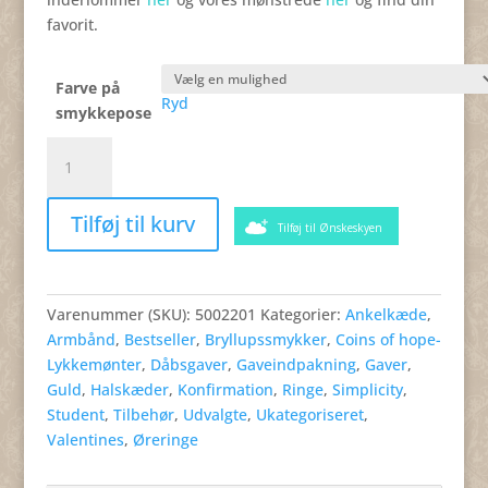
favorit.
Farve på
Ryd
smykkepose
STOR
smykkepose
med
Tilføj til kurv
12
Tilføj til Ønskeskyen
små
rum
antal
Varenummer (SKU):
5002201
Kategorier:
Ankelkæde
,
Armbånd
,
Bestseller
,
Bryllupssmykker
,
Coins of hope-
Lykkemønter
,
Dåbsgaver
,
Gaveindpakning
,
Gaver
,
Guld
,
Halskæder
,
Konfirmation
,
Ringe
,
Simplicity
,
Student
,
Tilbehør
,
Udvalgte
,
Ukategoriseret
,
Valentines
,
Øreringe