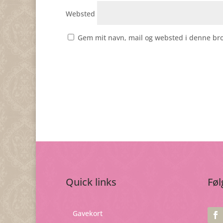
Websted
Gem mit navn, mail og websted i denne br
Quick links
Føl
Gavekort