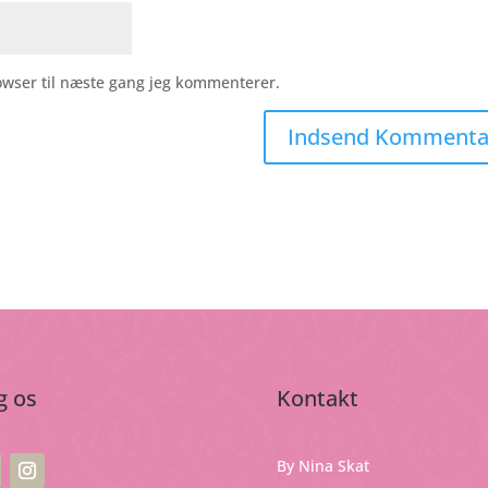
owser til næste gang jeg kommenterer.
g os
Kontakt
By Nina Skat