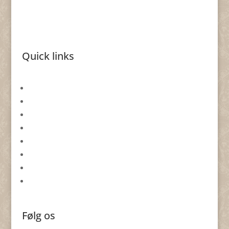
Quick links
Gavekort
Returformular
Smykkeevent
Om By Nina Skat
Handelsbetingelser
Databeskyttelsespolitik
Cookie politik
Forhandlere
Følg os