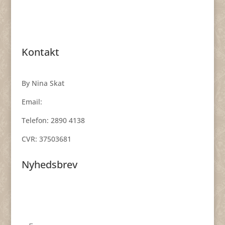
Kontakt
By Nina Skat
Email:
smykker@byninaskat.dk
Telefon: 2890 4138
CVR: 37503681
Nyhedsbrev
Få nyheder, inspiration og skønne tilbud