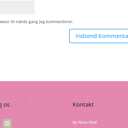
owser til næste gang jeg kommenterer.
g os
Kontakt
By Nina Skat