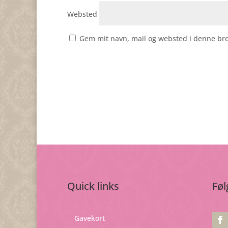
Websted
Gem mit navn, mail og websted i denne br
Quick links
Føl
Gavekort