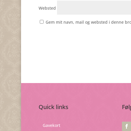
Websted
Gem mit navn, mail og websted i denne br
Quick links
Føl
Gavekort