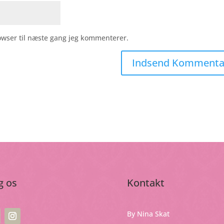
owser til næste gang jeg kommenterer.
g os
Kontakt
By Nina Skat