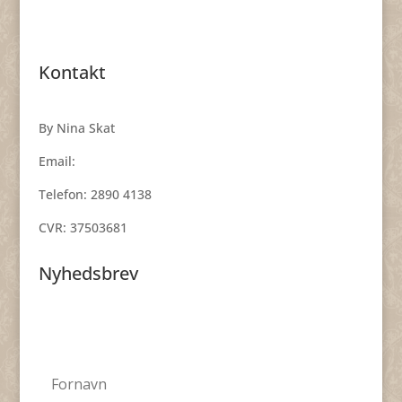
Kontakt
By Nina Skat
Email:
smykker@byninaskat.dk
Telefon: 2890 4138
CVR: 37503681
Nyhedsbrev
Få nyheder, inspiration og skønne tilbud