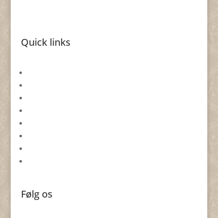
Quick links
Gavekort
Returformular
Smykkeevent
Om By Nina Skat
Handelsbetingelser
Databeskyttelsespolitik
Cookie politik
Forhandlere
Følg os