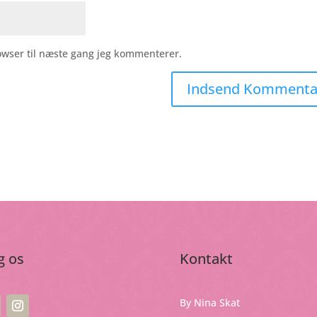
owser til næste gang jeg kommenterer.
g os
Kontakt
By Nina Skat