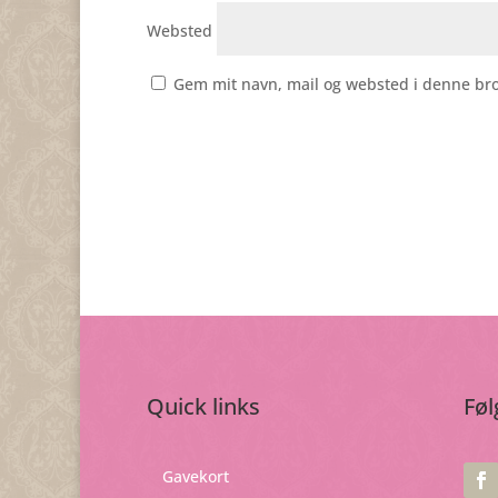
Websted
Gem mit navn, mail og websted i denne br
Quick links
Føl
Gavekort