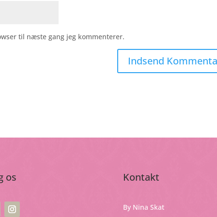
owser til næste gang jeg kommenterer.
g os
Kontakt
By Nina Skat