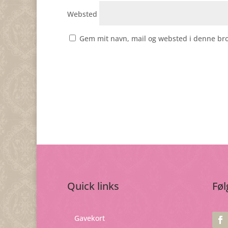
Websted
Gem mit navn, mail og websted i denne br
Quick links
Føl
Gavekort