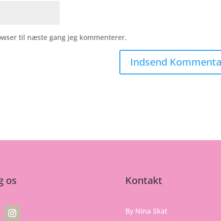
owser til næste gang jeg kommenterer.
g os
Kontakt
By Nina Skat