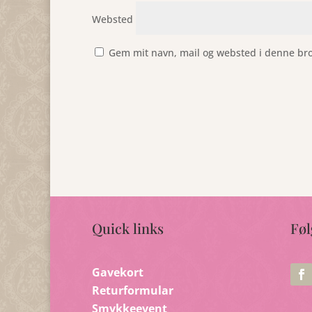
Websted
Gem mit navn, mail og websted i denne br
Quick links
Føl
Gavekort
Returformular
Smykkeevent