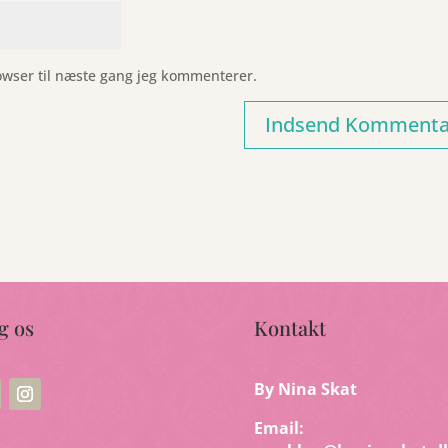
owser til næste gang jeg kommenterer.
g os
Kontakt
By Nina Skat
Email: