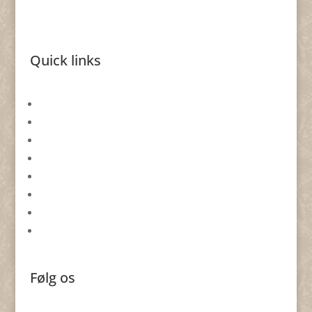
Quick links
Gavekort
Returformular
Smykkeevent
Om By Nina Skat
Handelsbetingelser
Databeskyttelsespolitik
Cookie politik
Forhandlere
Følg os