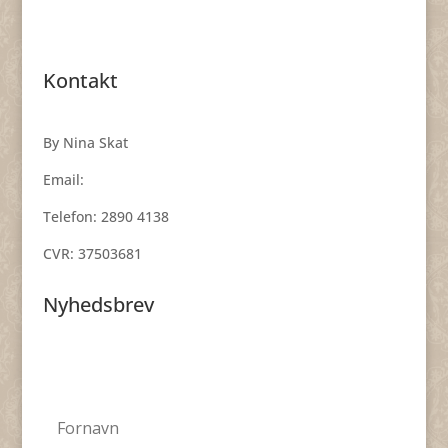
Kontakt
By Nina Skat
Email:
smykker@byninaskat.dk
Telefon: 2890 4138
CVR: 37503681
Nyhedsbrev
Få nyheder, inspiration og skønne tilbud