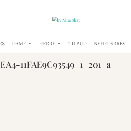
RS
DAME
HERRE
TILBUD
NYHEDSBREV
EA4-11FAE9C93549_1_201_a