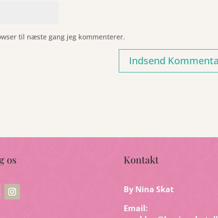
owser til næste gang jeg kommenterer.
g os
Kontakt
By Nina Skat
Email: