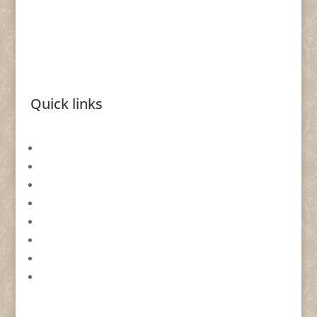
Quick links
Gavekort
Returformular
Smykkeevent
Om By Nina Skat
Handelsbetingelser
Databeskyttelsespolitik
Cookie politik
Forhandlere