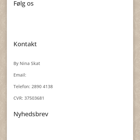
Følg os
Kontakt
By Nina Skat
Email:
smykker@byninaskat.dk
Telefon: 2890 4138
CVR: 37503681
Nyhedsbrev
Få nyheder, inspiration og skønne tilbud