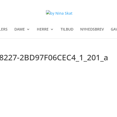
LERS
DAME
HERRE
TILBUD
NYHEDSBREV
GA
8227-2BD97F06CEC4_1_201_a