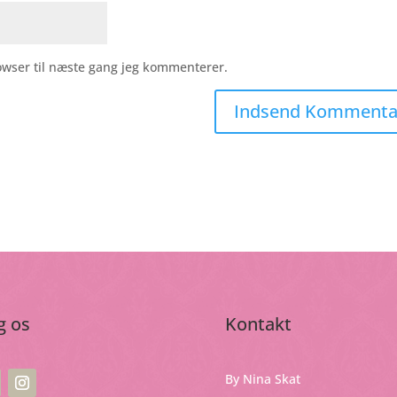
owser til næste gang jeg kommenterer.
g os
Kontakt
By Nina Skat