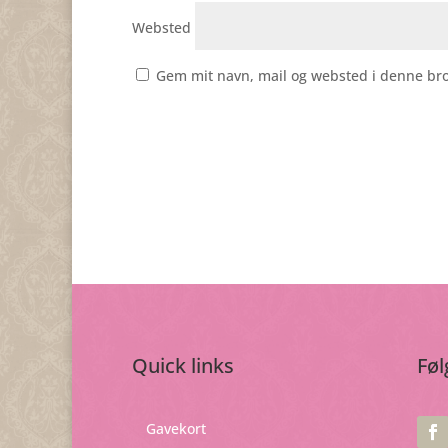
Websted
Gem mit navn, mail og websted i denne br
Quick links
Føl
Gavekort