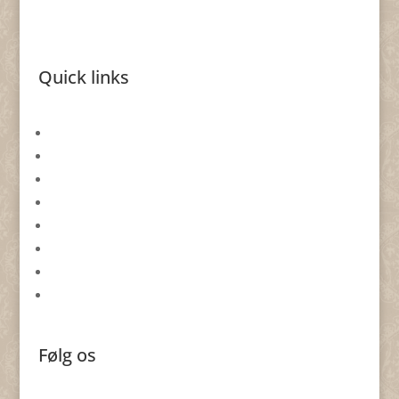
Quick links
Gavekort
Returformular
Smykkeevent
Om By Nina Skat
Handelsbetingelser
Databeskyttelsespolitik
Cookie politik
Forhandlere
Følg os