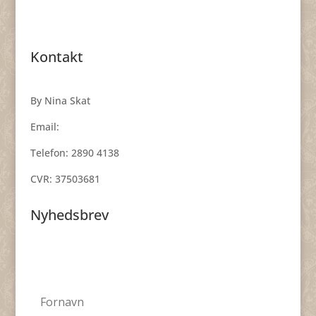
Kontakt
By Nina Skat
Email:
smykker@byninaskat.dk
Telefon: 2890 4138
CVR: 37503681
Nyhedsbrev
Få nyheder, inspiration og skønne tilbud