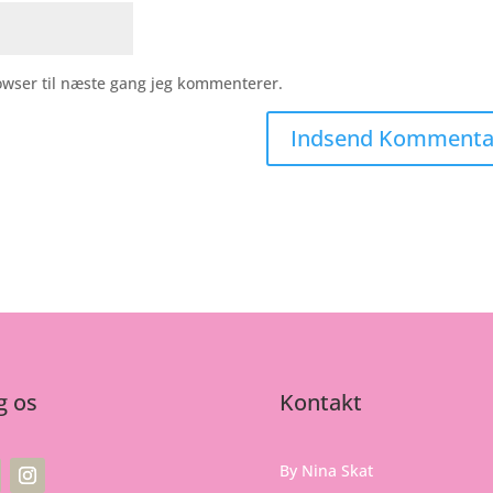
owser til næste gang jeg kommenterer.
g os
Kontakt
By Nina Skat