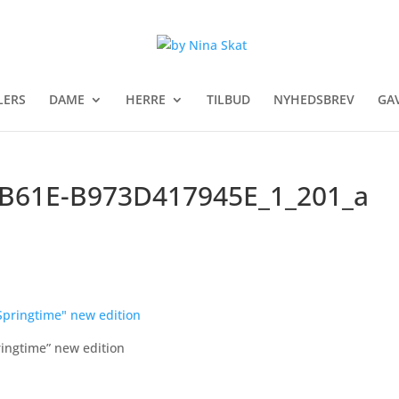
LERS
DAME
HERRE
TILBUD
NYHEDSBREV
GA
B61E-B973D417945E_1_201_a
ingtime” new edition