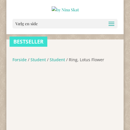
Vælg en side
BESTSELLER
BESTSELLER
Forside
/
Student
/
Student
/ Ring, Lotus Flower
BESTSELLER