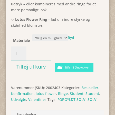
udtryk – eller kombineres med andre ringe for et
mere personligt look.
✨
Lotus Flower Ring
– lad din indre styrke og
skønhed blomstre.
Ryd
Materiale
Ring,
Lotus
Flower
Tilføj til kurv
antal
Tilføj til Ønskeskyen
Varenummer (SKU):
2002403
Kategorier:
Bestseller
,
Konfirmation
,
lotus flower
,
Ringe
,
Student
,
Student
,
Udvalgte
,
Valentines
Tags:
FORGYLDT SØLV
,
SØLV
Beskrivelse