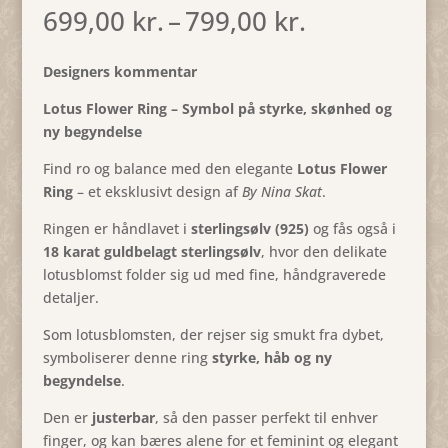
Prisinterval
699,00
kr.
–
799,00
kr.
699,00 kr.
til
Designers kommentar
799,00 kr.
Lotus Flower Ring – Symbol på styrke, skønhed og
ny begyndelse
Find ro og balance med den elegante
Lotus Flower
Ring
– et eksklusivt design af
By Nina Skat
.
Ringen er håndlavet i
sterlingsølv (925)
og fås også i
18 karat guldbelagt sterlingsølv
, hvor den delikate
lotusblomst folder sig ud med fine, håndgraverede
detaljer.
Som lotusblomsten, der rejser sig smukt fra dybet,
symboliserer denne ring
styrke, håb og ny
begyndelse
.
Den er
justerbar
, så den passer perfekt til enhver
finger, og kan bæres alene for et feminint og elegant