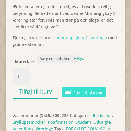
Ædle metaller og ædelsten siges at have forskellig
betydning. Se nedenfor hvad denne Morning glory 3
-ørering står for. Hvis man tror på den slags, er det
slet ikke så dårligt, vel?
Tjek også vores andre
morning glory 2 -øreringe
med
grønne sten ud.
Ryd
Materiale
Ørering,
Morning
glory
Tilføj til kurv
3,
Tilføj til Ønskeskyen
Sælges
enkeltvis
antal
Varenummer (SKU):
3002223
Kategorier:
Bestseller
,
Bryllupssmykker
,
Konfirmation
,
Student
,
Udvalgte
,
Valentines
,
Øreringe
Tags:
FORGYLDT SØLV
,
SØLV