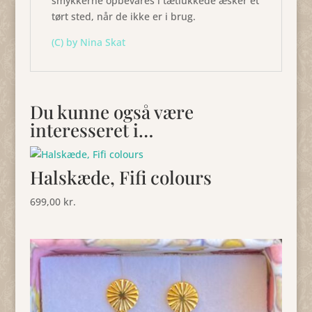
smykkerne opbevares i tætlukkede æsker et
tørt sted, når de ikke er i brug.
(C) by Nina Skat
Du kunne også være
interesseret i…
Halskæde, Fifi colours
699,00
kr.