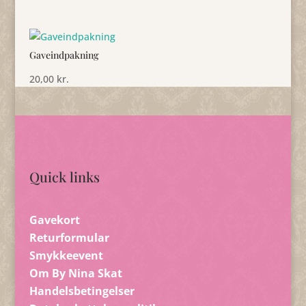
Gaveindpakning
20,00
kr.
Quick links
Gavekort
Returformular
Smykkeevent
Om By Nina Skat
Handelsbetingelser