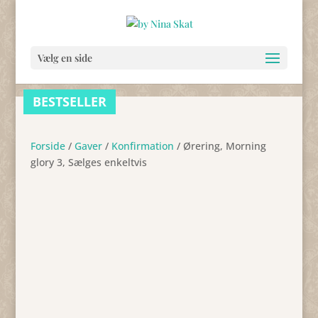
Vælg en side
BESTSELLER
BESTSELLER
Forside
/
Gaver
/
Konfirmation
/ Ørering, Morning
glory 3, Sælges enkeltvis
BESTSELLER