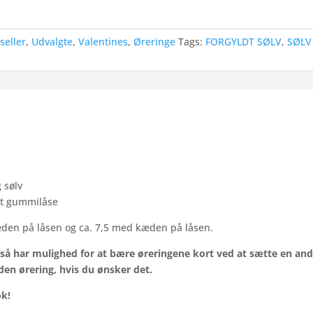
seller
,
Udvalgte
,
Valentines
,
Øreringe
Tags:
FORGYLDT SØLV
,
SØLV
 sølv
amt gummilåse
den på låsen og ca. 7,5 med kæden på låsen.
gså har mulighed for at bære øreringene kort ved at sætte en and
n ørering, hvis du ønsker det.
ok!