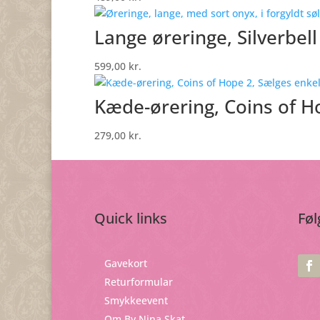
Lange øreringe, Silverbell
599,00
kr.
Kæde-ørering, Coins of Ho
279,00
kr.
Quick links
Føl
Gavekort
Returformular
Smykkeevent
Om By Nina Skat