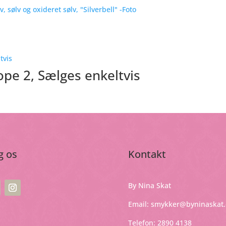
pe 2, Sælges enkeltvis
g os
Kontakt
By Nina Skat
Email:
smykker@byninaskat.
Telefon: 2890 4138