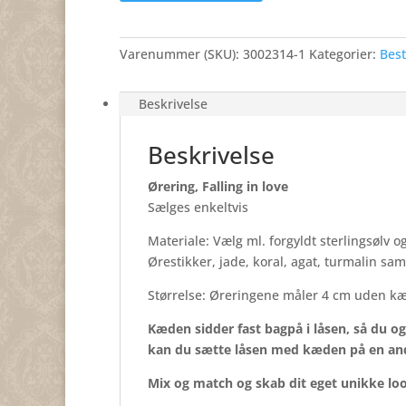
enkeltvis.
Set
Varenummer (SKU):
3002314-1
Kategorier:
Best
i
Vild
med
Beskrivelse
dans.
antal
Beskrivelse
Ørering, Falling in love
Sælges enkeltvis
Materiale: Vælg ml. forgyldt sterlingsølv og
Ørestikker, jade, koral, agat, turmalin s
Størrelse: Øreringene måler 4 cm uden kæ
Kæden sidder fast bagpå i låsen, så du o
kan du sætte låsen med kæden på en ande
Mix og match og skab dit eget unikke lo