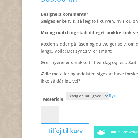
Designers kommentar
Sælges enkeltvis, så læg to i kurven, hvis du øn
Mix og match og skab dit eget unikke look ved
Kæden sidder på låsen og du vælger selv, om d
lange. Voilà! Det synes vi er smart!
Øreringene er smukke til hverdag og fest. Sæt 
Ædle metaller og ædelsten siges at have forskell
ikke så dårligt, vel?
Ryd
Materiale
Ørering,
Falling
in
Tilføj til kurv
love,
Tilføj til Ønskesky
Sælges