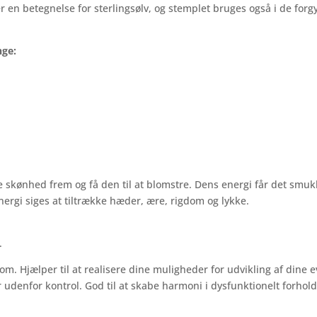
en betegnelse for sterlingsølv, og stemplet bruges også i de forg
.
nge:
re skønhed frem og få den til at blomstre. Dens energi får det smuk
nergi siges at tiltrække hæder, ære, rigdom og lykke.
.
dom. Hjælper til at realisere dine muligheder for udvikling af dine 
er udenfor kontrol. God til at skabe harmoni i dysfunktionelt forh