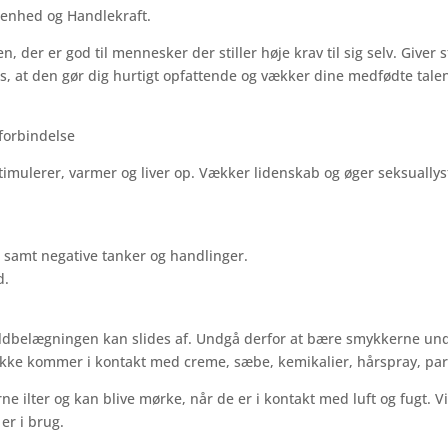
talenhed og Handlekraft.
 der er god til mennesker der stiller høje krav til sig selv. Giver 
s, at den gør dig hurtigt opfattende og vækker dine medfødte talen
dforbindelse
 Stimulerer, varmer og liver op. Vækker lidenskab og øger seksually
gt samt negative tanker og handlinger.
d.
guldbelægningen kan slides af. Undgå derfor at bære smykkerne und
 ikke kommer i kontakt med creme, sæbe, kemikalier, hårspray, pa
 ilter og kan blive mørke, når de er i kontakt med luft og fugt. V
er i brug.