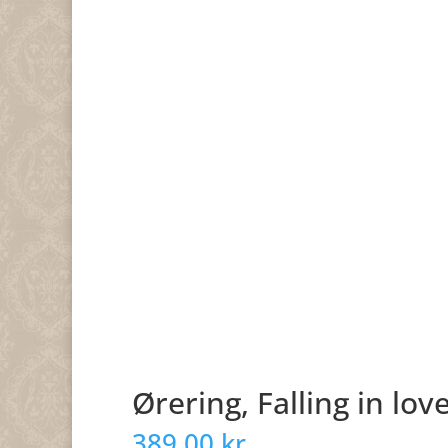
Ørering, Falling in lov
389,00
kr.