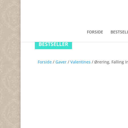
FORSIDE
BESTSEL
BESTSELLER
BESTSELLER
Forside
/
Gaver
/
Valentines
/ Ørering, Falling i
BESTSELLER