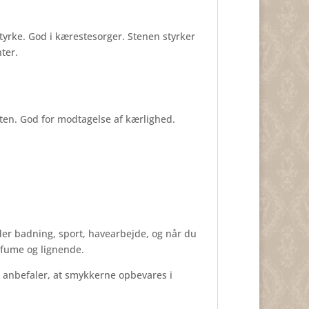
styrke. God i kærestesorger. Stenen styrker
ter.
sten. God for modtagelse af kærlighed.
er badning, sport, havearbejde, og når du
rfume og lignende.
i anbefaler, at smykkerne opbevares i