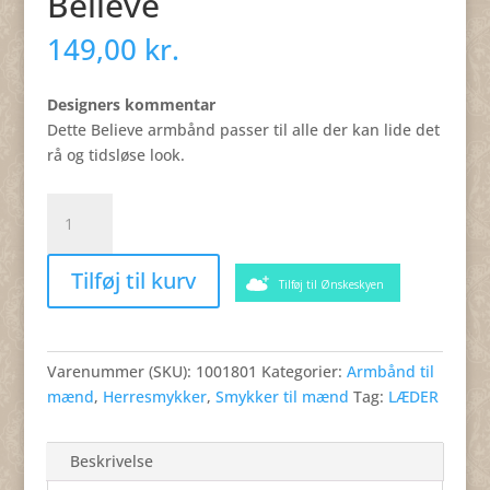
Believe
149,00
kr.
Designers kommentar
Dette Believe armbånd passer til alle der kan lide det
rå og tidsløse look.
Armbånd
i
sort
Tilføj til kurv
læder
Tilføj til Ønskeskyen
med
bønneperler,
Believe
Varenummer (SKU):
1001801
Kategorier:
Armbånd til
antal
mænd
,
Herresmykker
,
Smykker til mænd
Tag:
LÆDER
Beskrivelse