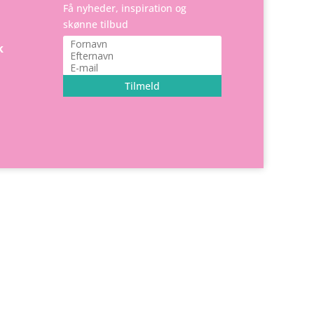
Få nyheder, inspiration og
skønne tilbud
k
Tilmeld