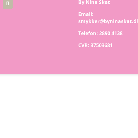
By Nina Skat
Email:
smykker@byninaskat.d
Telefon: 2890 4138
CVR: 37503681