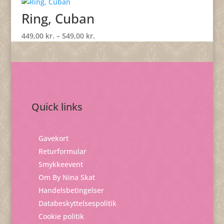
549,00 kr.
Ring, Cuban
Prisinterval:
449,00
kr.
–
549,00
kr.
449,00 kr.
til
549,00 kr.
Quick links
Gavekort
Returformular
Smykkeevent
Om By Nina Skat
Handelsbetingelser
Databeskyttelsespolitik
Cookie politik