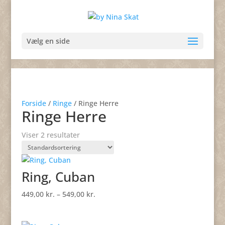
Vælg en side
Forside
/
Ringe
/ Ringe Herre
Ringe Herre
Viser 2 resultater
Ring, Cuban
Prisinterval:
449,00
kr.
–
549,00
kr.
449,00 kr.
til