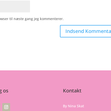
owser til næste gang jeg kommenterer.
g os
Kontakt
By Nina Skat