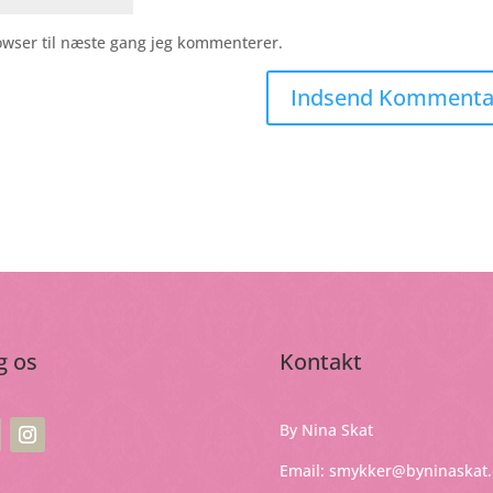
owser til næste gang jeg kommenterer.
g os
Kontakt
By Nina Skat
Email:
smykker@byninaskat.