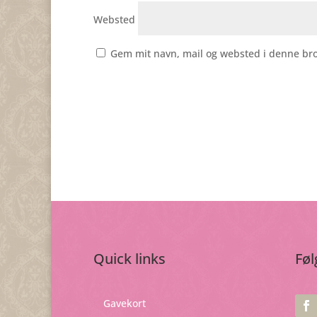
Websted
Gem mit navn, mail og websted i denne br
Quick links
Føl
Gavekort