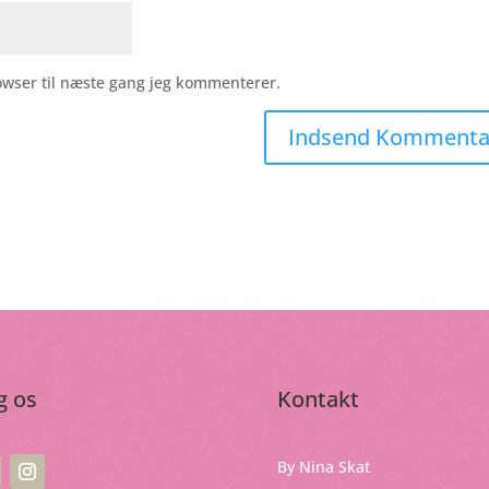
owser til næste gang jeg kommenterer.
g os
Kontakt
By Nina Skat