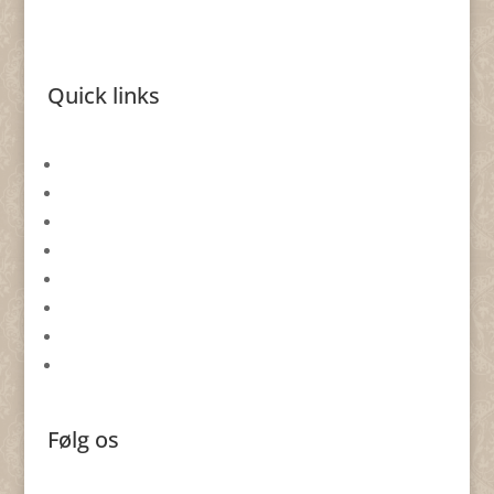
Quick links
Gavekort
Returformular
Smykkeevent
Om By Nina Skat
Handelsbetingelser
Databeskyttelsespolitik
Cookie politik
Forhandlere
Følg os