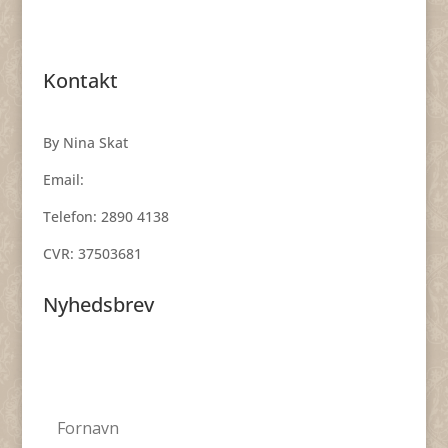
Kontakt
By Nina Skat
Email:
smykker@byninaskat.dk
Telefon: 2890 4138
CVR: 37503681
Nyhedsbrev
Få nyheder, inspiration og skønne tilbud